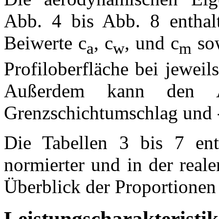
Abb. 4 bis Abb. 8 enthalt
Beiwerte c
, c
, und c
sow
a
w
m
Profiloberfläche bei jeweil
Außerdem kann den A
Grenzschichtumschlag und
Die Tabellen 3 bis 7 enth
normierter und in der real
Überblick der Proportionen 
Leistungscharakteristik