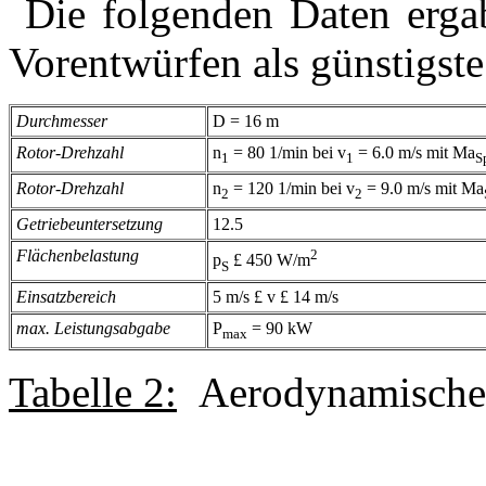
Die folgenden Daten ergabe
Vorentwürfen als günstigst
Durchmesser
D = 16 m
Rotor-Drehzahl
n
= 80 1/min bei v
= 6.0 m/s mit Ma
1
1
S
Rotor-Drehzahl
n
= 120 1/min bei v
= 9.0 m/s mit Ma
2
2
Getriebeuntersetzung
12.5
Flächenbelastung
2
p
£
450 W/m
S
Einsatzbereich
5 m/s
£
v
£
14 m/s
max. Leistungsabgabe
P
= 90 kW
max
Tabelle 2:
Aerodynamische P