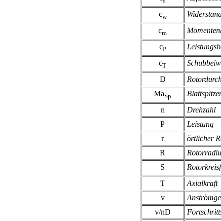
a
c
Widerstand
w
c
Momentenb
m
c
Leistungsb
P
c
Schubbeiw
T
D
Rotordurc
Ma
Blattspitz
Sp
n
Drehzahl
P
Leistung
r
örtlicher 
R
Rotorradiu
S
Rotorkreis
T
Axialkraft
v
Anströmge
v/nD
Fortschrit