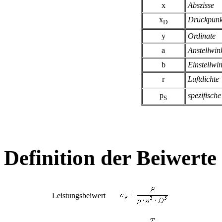
x
Abszisse
x
Druckpunk
D
y
Ordinate
a
Anstellwin
b
Einstellwin
r
Luftdichte
p
spezifisch
S
Definition der Beiwerte
Leistungsbeiwert